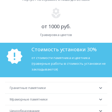
local_florist
от 1000 руб.
Гравировка цветов
Стоимость установки 30%
new_releases
от стоимости памятника и цветника
(граверные работы в стоимость установки не
закладываются)
Гранитные памятники
Мраморные памятники
Ценообразование