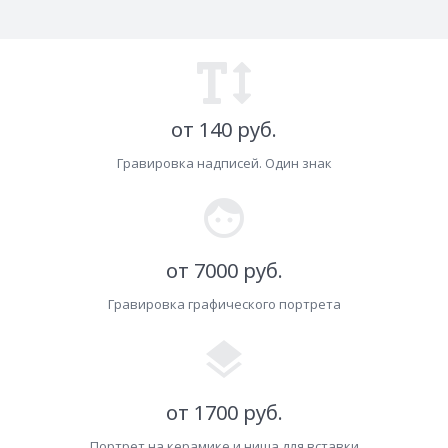
от 140 руб.
Гравировка надписей. Один знак
face
от 7000 руб.
Гравировка графического портрета
layers
от 1700 руб.
Портрет на керамике и ниша для вставки