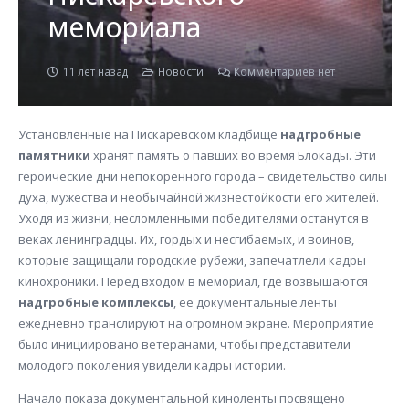
мемориала
11 лет назад
Новости
Комментариев нет
Установленные на Пискарёвском кладбище
надгробные
памятники
хранят память о павших во время Блокады. Эти
героические дни непокоренного города – свидетельство силы
духа, мужества и необычайной жизнестойкости его жителей.
Уходя из жизни, несломленными победителями останутся в
веках ленинградцы. Их, гордых и несгибаемых, и воинов,
которые защищали городские рубежи, запечатлели кадры
кинохроники. Перед входом в мемориал, где возвышаются
надгробные комплексы
, ее документальные ленты
ежедневно транслируют на огромном экране. Мероприятие
было инициировано ветеранами, чтобы представители
молодого поколения увидели кадры истории.
Начало показа документальной киноленты посвящено