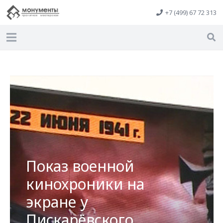
+7 (499) 67 72 313
Показ военной
кинохроники на
экране у
Пискарёвского