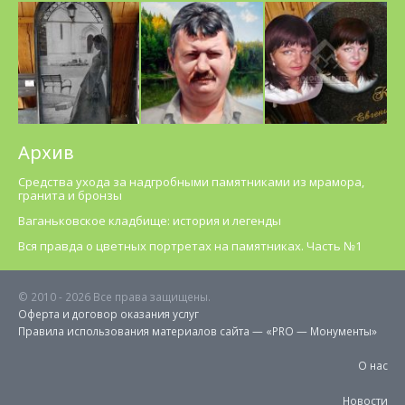
Архив
Средства ухода за надгробными памятниками из мрамора,
гранита и бронзы
Ваганьковское кладбище: история и легенды
Вся правда о цветных портретах на памятниках. Часть №1
© 2010 -
2026 Все права защищены.
Оферта и договор оказания услуг
Правила использования материалов cайта — «PRO — Монументы»
О нас
Новости