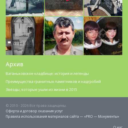
Архив
Ваганьковское кладбище: история и легенды
Преимущества гранитных памятников и надгробий
Звёзды, которые ушли из жизни в 2015
© 2010 -
2026 Все права защищены.
Оферта и договор оказания услуг
Правила использования материалов cайта — «PRO — Монументы»
О нас