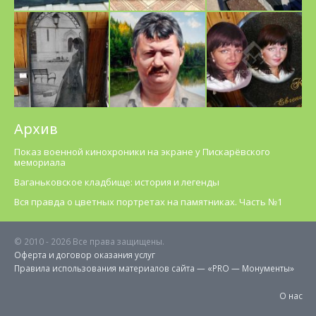
Архив
Показ военной кинохроники на экране у Пискарёвского
мемориала
Ваганьковское кладбище: история и легенды
Вся правда о цветных портретах на памятниках. Часть №1
© 2010 -
2026 Все права защищены.
Оферта и договор оказания услуг
Правила использования материалов cайта — «PRO — Монументы»
О нас