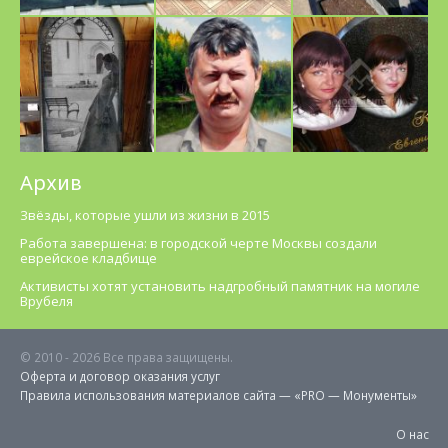
Архив
Звёзды, которые ушли из жизни в 2015
Работа завершена: в городской черте Москвы создали
еврейское кладбище
Активисты хотят установить надгробный памятник на могиле
Врубеля
© 2010 -
2026 Все права защищены.
Оферта и договор оказания услуг
Правила использования материалов cайта — «PRO — Монументы»
О нас