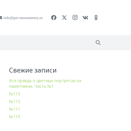
info@pro-monumenty.ru
Свежие записи
Вся правда о цветных портретах на
памятниках. Часть №1
№113
№112
№111
№110