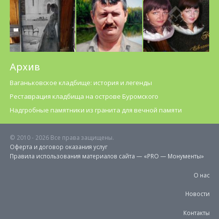
Архив
Ваганьковское кладбище: история и легенды
Реставрация кладбища на острове Буромского
Надгробные памятники из гранита для вечной памяти
© 2010 -
2026 Все права защищены.
Оферта и договор оказания услуг
Правила использования материалов cайта — «PRO — Монументы»
О нас
Новости
Контакты