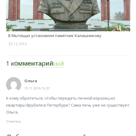
В Мытищах установили памятник Калашникову
25.12.2015
1
комментарий
.
Оставить новый
Ольга
15.11.2016 15:37
К кому обратиться, чтобы передать печной изразец из
квартиры Врубеля в Петербуре? Сама печь уже не существует.
Ольга.
Ответить