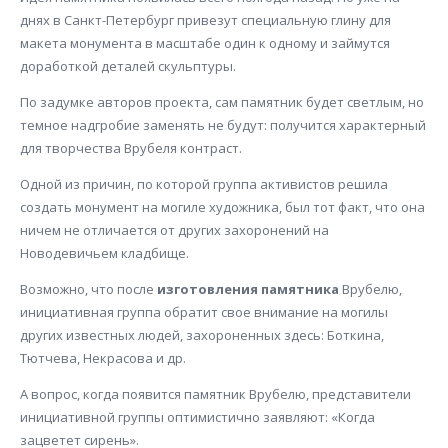
днях в Санкт-Петербург привезут специальную глину для
макета монумента в масштабе один к одному и займутся
доработкой деталей скульптуры.
По задумке авторов проекта, сам памятник будет светлым, но
темное надгробие заменять не будут: получится характерный
для творчества Врубеля контраст.
Одной из причин, по которой группа активистов решила
создать монумент на могиле художника, был тот факт, что она
ничем не отличается от других захоронений на
Новодевичьем кладбище.
Возможно, что после
изготовления памятника
Врубелю,
инициативная группа обратит свое внимание на могилы
других известных людей, захороненных здесь: Боткина,
Тютчева, Некрасова и др.
А вопрос, когда появится памятник Врубелю, представители
инициативной группы оптимистично заявляют: «Когда
зацветет сирень».