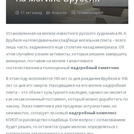
11 лет назад
Новости
1
комментарий
Установленная на могиле известного русского художника М. А.
Врубеля на Новодевичьем кладбище могильная плита – всего
лишь часть задуманного еще столетие назад мемориала. Об
этом случайно узнали активисты, которые решили завершить
мемориал, поставив на могиле талантливого
соотечественника полноценный
надгробный памятник
.
В этом году исполняется 160 лет со дня рождения Врубеля и 106
лет со дня его смерти. Находящаяся на его могиле надгробная
плита – это объект культурного наследия, однако он числится
как незаконченный постамент, который можно доработать по
закону. Эскиз памятника уже продуман энтузиастами, но
неизвестно, согласует ли новый
надгробный комплекс
КГИОП и руководство кладбища. Если вопрос с согласованием
будет решен, то останется сущие мелочи: определиться с
материалом для монумента и изготовить его.