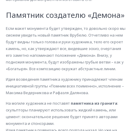
Памятник создателю «Демона»
Если макет монумента будет утвержден, то довольно скоро мы
сможем увидеть новый памятник Врубелю. Отчетливо на нем
будут видны только голова и руки художника, тело его скроет
камень, но, как утверждают все, видевшие эскиз, очертания
его заметно напоминают положение «Демона». Внизу, у
подножия монумента, будут изображены грубые ветви – как у
«Богатыря». Все композицию окружат абстрактные линии.
Идея возведения памятника художнику принадлежит членам
инициативной группы «Помним всех поименно», исполнение –
Максима Ведерникова и Рафаэля Далянова.
На могиле художника не поставят
памятника из гранита
:
скульпторы планируют использовать жидкий камень, или
цемент: окончательное решение будет принято авторами
монумента и спонсорами.
Идея памятника появилась всего полгода назад. Но уже на