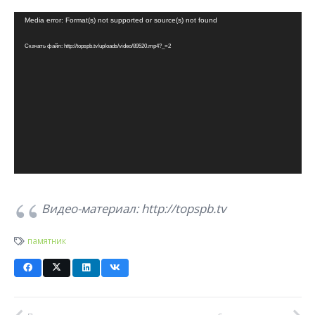
Видеоплеер
Media error: Format(s) not supported or source(s) not found
Скачать файл: http://topspb.tv/uploads/video/89520.mp4?_=2
Видео-материал: http://topspb.tv
памятник