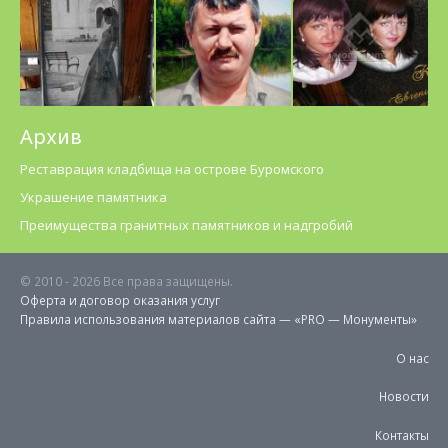
Архив
Реставрация кладбища на острове Буромского
Украшение памятника
Преимущества гранитных памятников и надгробий
© 2010 -
2026 Все права защищены.
Оферта и договор оказания услуг
Правила использования материалов cайта — «PRO — Монументы»
О нас
Новости
Контакты