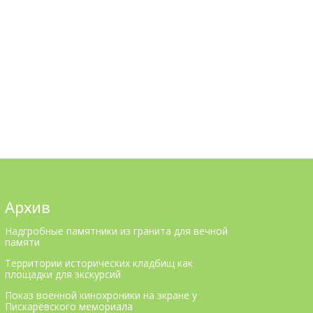
Архив
Надгробные памятники из гранита для вечной
памяти
Территории исторических кладбищ как
площадки для экскурсий
Показ военной кинохроники на экране у
Пискарёвского мемориала