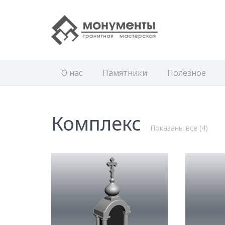
О нас
Памятники
Полезное
Комплекс
Сорт
Показаны все (4)
по
попу