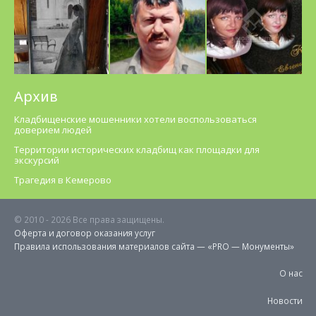
Архив
Кладбищенские мошенники хотели воспользоваться
доверием людей
Территории исторических кладбищ как площадки для
экскурсий
Трагедия в Кемерово
© 2010 -
2026 Все права защищены.
Оферта и договор оказания услуг
Правила использования материалов cайта — «PRO — Монументы»
О нас
Новости