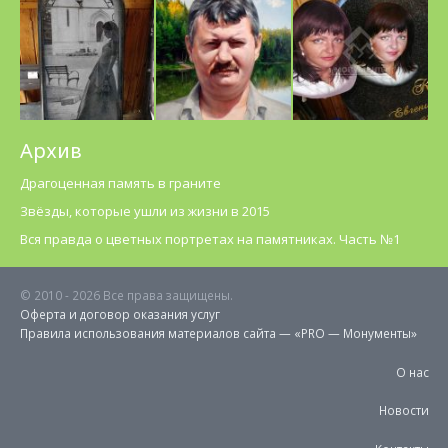
Архив
Драгоценная память в граните
Звёзды, которые ушли из жизни в 2015
Вся правда о цветных портретах на памятниках. Часть №1
© 2010 -
2026 Все права защищены.
Оферта и договор оказания услуг
Правила использования материалов cайта — «PRO — Монументы»
О нас
Новости