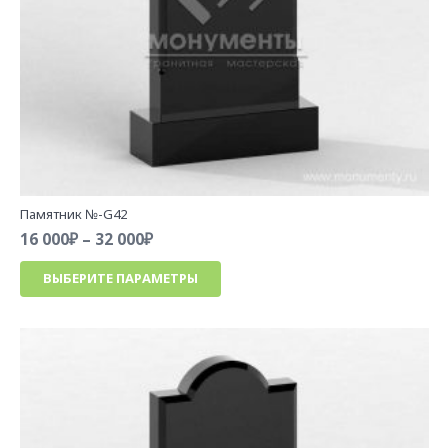
Памятник №-G42
Диапазон
16 000
₽
–
32 000
₽
цен:
Этот
ВЫБЕРИТЕ ПАРАМЕТРЫ
16
товар
000₽
имеет
–
несколько
32
вариаций.
000₽
Опции
можно
выбрать
на