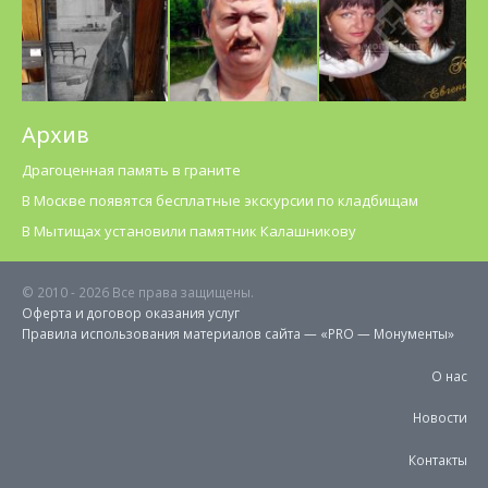
Архив
Драгоценная память в граните
В Москве появятся бесплатные экскурсии по кладбищам
В Мытищах установили памятник Калашникову
© 2010 -
2026 Все права защищены.
Оферта и договор оказания услуг
Правила использования материалов cайта — «PRO — Монументы»
О нас
Новости
Контакты