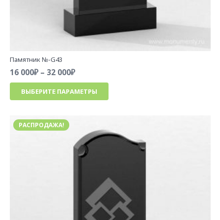
Памятник №-G43
Диапазон
16 000
₽
–
32 000
₽
цен:
Этот
ВЫБЕРИТЕ ПАРАМЕТРЫ
16
товар
000₽
имеет
–
несколько
32
РАСПРОДАЖА!
вариаций.
000₽
Опции
можно
выбрать
на
странице
товара.