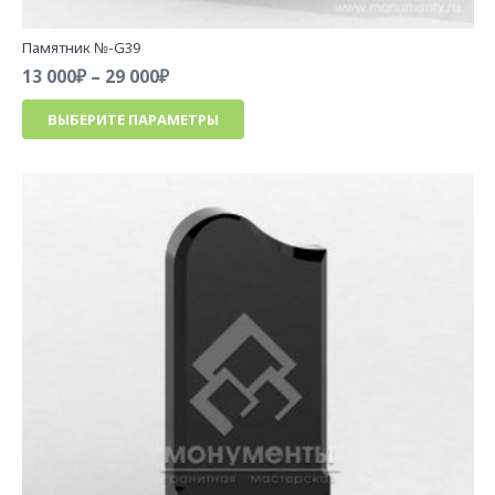
Памятник №-G39
Диапазон
13 000
₽
–
29 000
₽
цен:
Этот
ВЫБЕРИТЕ ПАРАМЕТРЫ
13
товар
000₽
имеет
–
несколько
29
вариаций.
000₽
Опции
можно
выбрать
на
странице
товара.