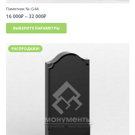
Памятник №-G44
Диапазон
16 000
₽
–
32 000
₽
цен:
Этот
ВЫБЕРИТЕ ПАРАМЕТРЫ
16
товар
000₽
имеет
–
несколько
32
РАСПРОДАЖА!
вариаций.
000₽
Опции
можно
выбрать
на
странице
товара.