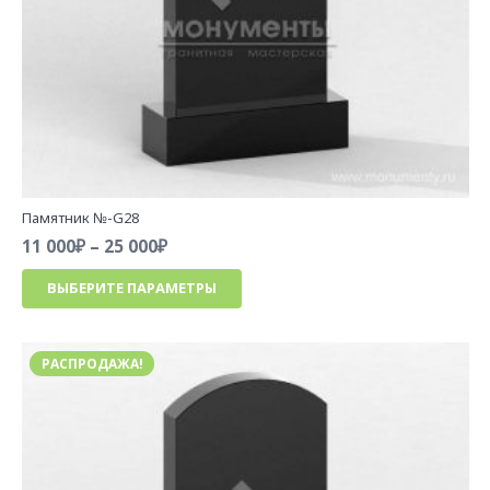
Памятник №-G28
Диапазон
11 000
₽
–
25 000
₽
цен:
Этот
ВЫБЕРИТЕ ПАРАМЕТРЫ
11
товар
000₽
имеет
–
несколько
25
РАСПРОДАЖА!
вариаций.
000₽
Опции
можно
выбрать
на