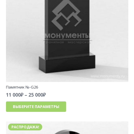
странице
товара.
Памятник №-G26
Диапазон
11 000
₽
–
25 000
₽
цен:
Этот
ВЫБЕРИТЕ ПАРАМЕТРЫ
11
товар
000₽
имеет
–
несколько
25
РАСПРОДАЖА!
вариаций.
000₽