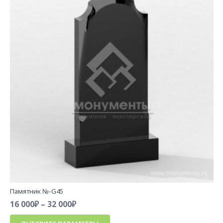
Опции
можно
выбрать
на
странице
товара.
Памятник №-G45
Диапазон
16 000
₽
–
32 000
₽
цен:
Этот