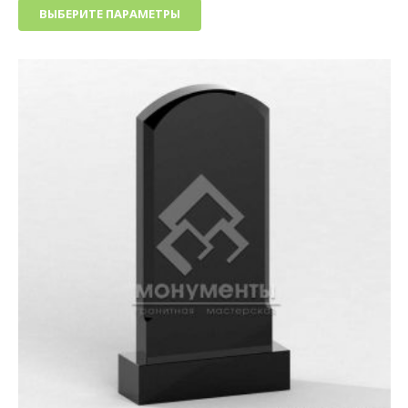
ВЫБЕРИТЕ ПАРАМЕТРЫ
13
товар
000₽
имеет
–
несколько
29
вариаций.
000₽
Опции
можно
выбрать
на
странице
товара.