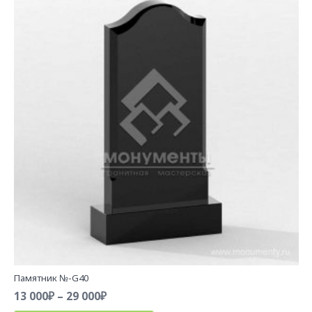
000₽
Опции
можно
выбрать
на
странице
товара.
Памятник №-G40
Диапазон
13 000
₽
–
29 000
₽
цен:
Этот