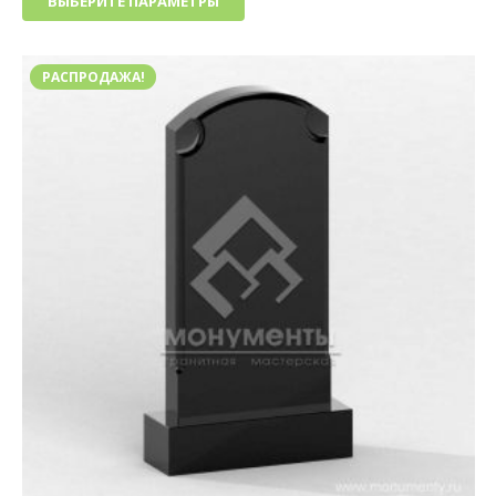
ВЫБЕРИТЕ ПАРАМЕТРЫ
16
товар
000₽
имеет
–
несколько
32
РАСПРОДАЖА!
вариаций.
000₽
Опции
можно
выбрать
на
странице
товара.