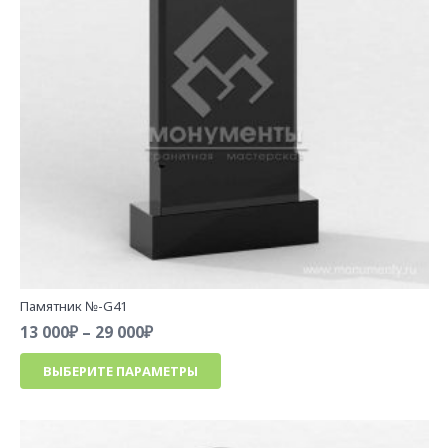
странице
товара.
Памятник №-G41
Диапазон
13 000
₽
–
29 000
₽
цен:
Этот
ВЫБЕРИТЕ ПАРАМЕТРЫ
13
товар
000₽
имеет
–
несколько
29
вариаций.