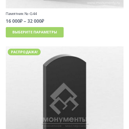
Памятник №-G44
Диапазон
16 000
₽
–
32 000
₽
цен:
Этот
ВЫБЕРИТЕ ПАРАМЕТРЫ
16
товар
000₽
имеет
–
несколько
32
РАСПРОДАЖА!
вариаций.
000₽
Опции
можно
выбрать
на
странице
товара.