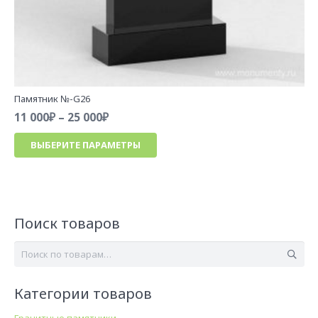
Памятник №-G26
Диапазон
11 000
₽
–
25 000
₽
цен:
Этот
ВЫБЕРИТЕ ПАРАМЕТРЫ
11
товар
000₽
имеет
–
несколько
25
вариаций.
000₽
Опции
Поиск товаров
можно
выбрать
Искать:
на
странице
Категории товаров
товара.