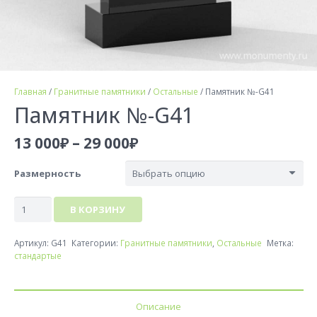
Главная
/
Гранитные памятники
/
Остальные
/ Памятник №-G41
Памятник №-G41
Диапазон
13 000
₽
–
29 000
₽
цен:
13
Размерность
000₽
Количество
–
В КОРЗИНУ
товара
29
Памятник
000₽
Артикул:
G41
Категории:
Гранитные памятники
,
Остальные
Метка:
№-
стандартые
G41
Описание