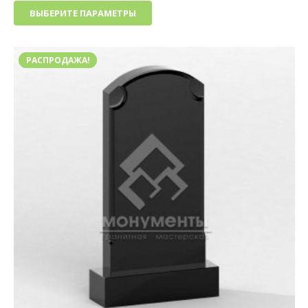
цен:
Этот
ВЫБЕРИТЕ ПАРАМЕТРЫ
13
товар
000₽
имеет
–
несколько
29
РАСПРОДАЖА!
вариаций.
000₽
Опции
можно
выбрать
на
странице
товара.